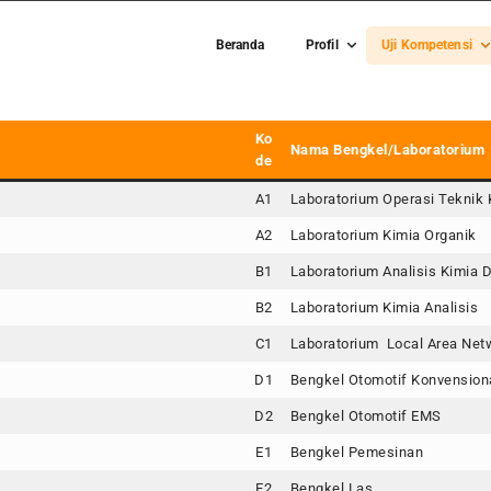
Beranda
Profil
Uji Kompetensi
Ko
Nama Bengkel
/Laboratorium
de
A1
Laboratorium Operasi Teknik 
A2
Laboratorium Kimia Organik
B1
Laboratorium Analisis Kimia 
B2
Laboratorium Kimia Analisis
C1
Laboratorium Local Area Net
D1
Bengkel Otomotif Konvension
D2
Bengkel Otomotif EMS
E1
Bengkel Pemesinan
E2
Bengkel Las