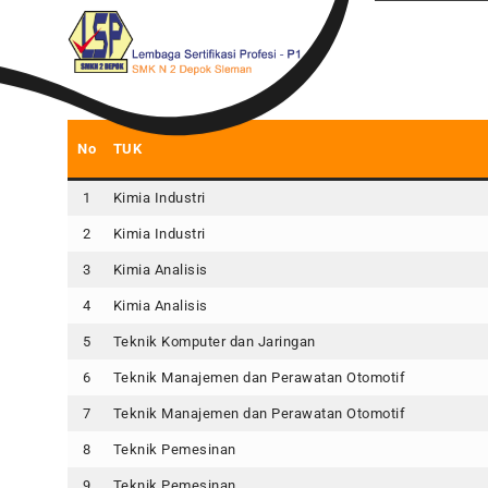
S
k
i
p
t
Kompeten dan Terampil
o
c
No
TUK
o
n
t
1
Kimia Industri
e
2
Kimia Industri
n
t
3
Kimia Analisis
4
Kimia Analisis
5
Teknik Komputer dan Jaringan
6
Teknik Manajemen dan Perawatan Otomotif
7
Teknik Manajemen dan Perawatan Otomotif
8
Teknik Pemesinan
9
Teknik Pemesinan