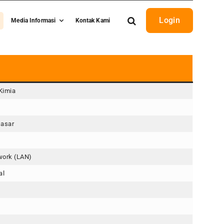
Login
Media Informasi
Kontak Kami
Kimia
Dasar
work (LAN)
al